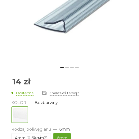
14
zł
Dostępne
Znalazłeś taniej?
KOLOR
—
Bezbarwny
Rodzaj poliwęglanu
—
6mm
4mm (0,6kg/m2)
6mm