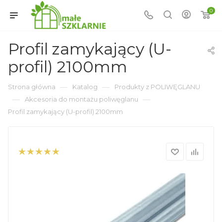
0
Profil zamykający (U-
profil) 2100mm
—
—
Strona główna
Katalog
Produkty z POLIWĘGLANU
—
—
Akcesoria do montażu poliwęglanu
Profil zamykający (U-profil) 2100mm